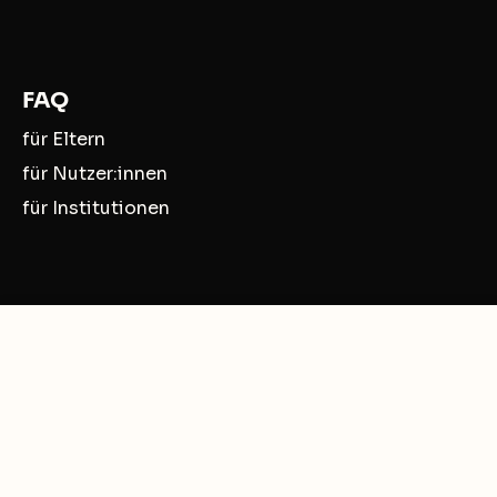
FAQ
für Eltern
für Nutzer:innen
für Institutionen
Mentale Gesundheit
Wissen
Notfall-Hotlines
Therapieplatz finden
App für Jugendliche